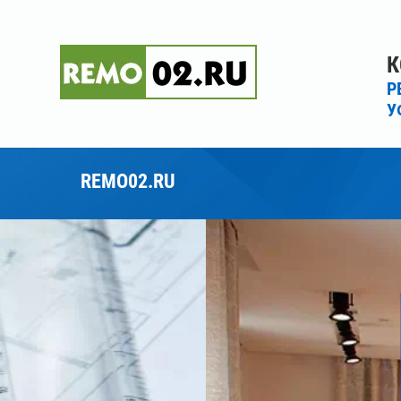
К
Р
У
REMO02.RU
Ремонт котт
Ремонт коттеджа под ключ 
дизайн-проекту