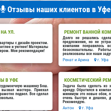
Отзывы наших клиентов в Уфе
НА УЛ.
РЕМОНТ ВАННОЙ КОМ
Долго не решались сдела
предложения, но не устра
вартиры с дизайн проектом.
компании понравилось в
светлее и уютнее! Материалы
безосновательны. Рабо
нером. Мои рекомендации!
реализованы все наши заду
Ренат и Арина
г. Уфа
Ы В УФЕ
КОСМЕТИЧЕСКИЙ РЕМ
осудомоечную машинку Бош.
Задача была сделать из з
 вызвал мастера. Приехал
аренду. Обратился в компа
грамотно подвел. Все сделал
минимум это новые обои, л
овольна.
очень быстро и дешево, 
Рекомендую.
Антон
г. Уфа